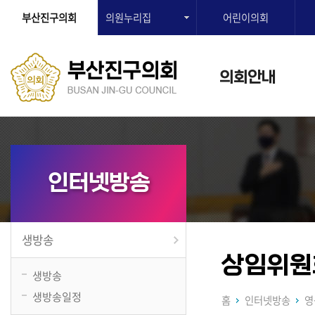
부산진구의회
의원누리집
어린이의회
의회안내
인터넷방송
생방송
상임위원
생방송
생방송일정
홈
인터넷방송
영