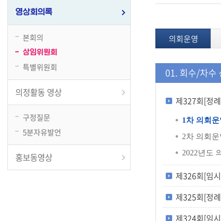
영상회의록
본회의
의회운영
상임위원회
특별위원회
01.
회수/차수 
의정활동 영상
제327회[정례회]
구정질문
1차 의회운영
5분자유발언
2차 의회운영
2022년도 
홍보동영상
제326회[임시회]
제325회[정례회]
제324회[임시회]