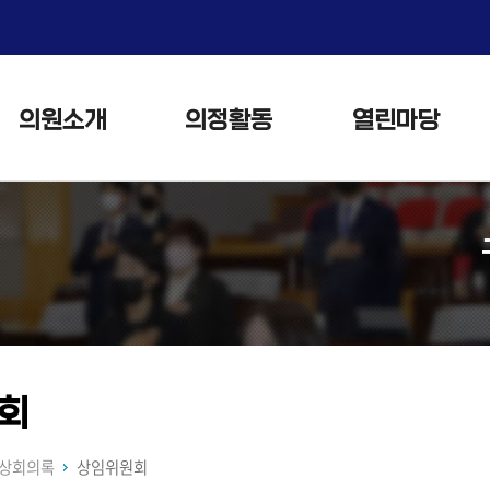
본문으로 바로가기
메인메뉴 바로가기
의원소개
의정활동
열린마당
회
상회의록
상임위원회